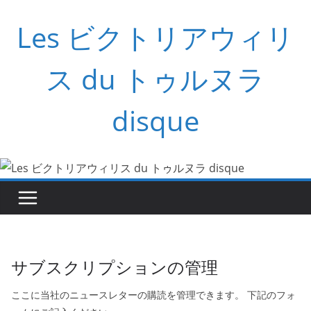
コ
Les ビクトリアウィリ
ン
テ
ン
ス du トゥルヌラ
ツ
へ
disque
ス
キ
ッ
プ
サブスクリプションの管理
ここに当社のニュースレターの購読を管理できます。 下記のフォ