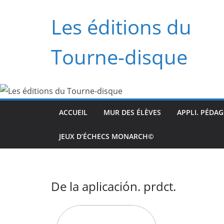
Saltar
Les éditions du
al
contenido
Tourne-disque
ACCUEIL
MUR DES ÉLÈVES
APPLI. PÉDA
JEUX D’ÉCHECS MONARCH©
De la aplicación. prdct.