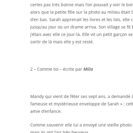
certes pas très bonne mais l’on pouvait y voir le b
alors que la petite fille sur la photo au milieu était 
d’en bas. Sarah apprenait les livres et les lois, elle
jusqu’au jour où un drame arriva. Son village se fit 
j’étais avec elle ce jour-là. Elle vit un petit garçon 
sortir de là mais elle y est resté.
2 – Comme toi – écrite par
Milia
Mandy qui vient de fêter ses sept ans, a demandé à 
fameuse et mystérieuse enveloppe de Sarah » ; cett
amie d’enfance.
Comme souvenir elle lui a envoyé une vieille photo d
mais ils ont l’air très heureux.