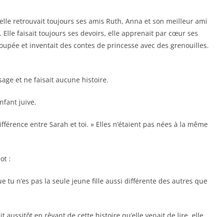
e, elle retrouvait toujours ses amis Ruth, Anna et son meilleur ami
Elle faisait toujours ses devoirs, elle apprenait par cœur ses
 poupée et inventait des contes de princesse avec des grenouilles.
sage et ne faisait aucune histoire.
nfant juive.
différence entre Sarah et toi. » Elles n’étaient pas nées à la même
ot :
ue tu n’es pas la seule jeune fille aussi différente des autres que
 aussitôt en rêvant de cette histoire qu’elle venait de lire, elle