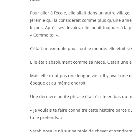
Pour aller à l’école, elle allait dans un autre villag
Jérémie qui la considérait comme plus qu’une amie. 
leçons. Après ses devoirs, elle jouait toujours à la
« Comme toi ».
C’était un exemple pour tout le monde, elle était si 
Elle était absolument comme sa nièce. C’était une e
Mais elle n’eut pas une longue vie. « Il y avait une 
époque et au même endroit.
Une dernière petite phrase était écrite en bas du m
« Je voulais te faire connaître cette histoire parce q
tu le prétends. »
Sarah posa le pli sur sa table de chevet et s’endormit