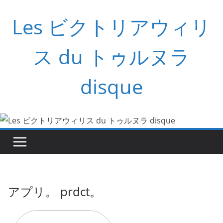
コ
Les ビクトリアウィリ
ン
テ
ン
ス du トゥルヌラ
ツ
へ
disque
ス
キ
ッ
プ
アプリ。 prdct。