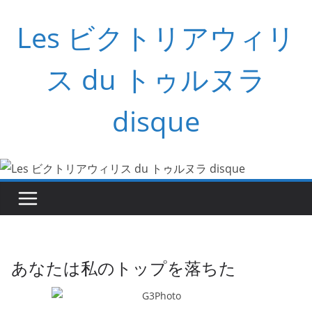
コ
Les ビクトリアウィリ
ン
テ
ン
ス du トゥルヌラ
ツ
へ
disque
ス
キ
ッ
プ
あなたは私のトップを落ちた