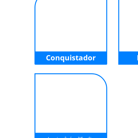
Conquistador
Vous avez lu notre histoire ?
Vous a
Cliquez ici pour écouter la
Cliqu
chanson qu'elle raconte...
chan