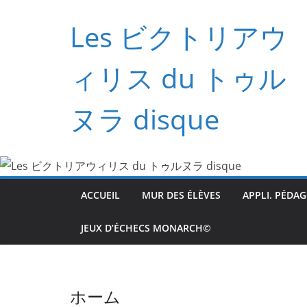
コ
Les ビクトリアウ
ン
テ
ン
ィリス du トゥル
ツ
へ
ヌラ disque
ス
キ
ッ
プ
ACCUEIL
MUR DES ÉLÈVES
APPLI. PÉDA
JEUX D’ÉCHECS MONARCH©
ホーム