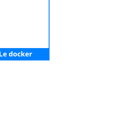
Le docker
vez lu notre histoire ?
ez ici pour écouter la
son qu'elle raconte...