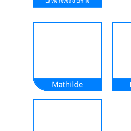
La vie rêvée d'Emilie
Vous avez lu notre histoire ? Cliquez
ici pour écouter la chanson qu'elle
raconte...
Mathilde
Vous avez lu notre histoire ?
Vous a
Cliquez ici pour écouter la
Cliqu
chanson qu'elle raconte...
chan