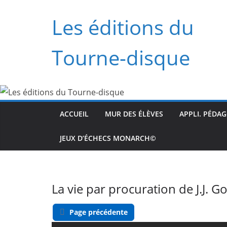
Passer
Les éditions du
au
contenu
Tourne-disque
ACCUEIL
MUR DES ÉLÈVES
APPLI. PÉDA
JEUX D’ÉCHECS MONARCH©
La vie par procuration de J.J. 
Page précédente