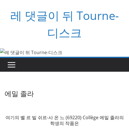
콘
레 댓글이 뒤 Tourne-
텐
츠
로
디스크
건
너
뛰
기
에밀 졸라
여기의 벨 르 빌 쉬르-사 온 느 (69220) Collège 에밀 졸라의
학생의 작품은