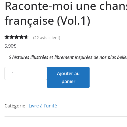
Raconte-moi une chan
française (Vol.1)
(
22
avis client)
Noté
22
4.64
5,90
€
sur 5
6 histoires illustrées et librement inspirées de nos plus bell
basé sur
notations
quantité
client
Ajouter au
de
panier
Raconte-
moi
une
Catégorie :
Livre à l'unité
chanson
française
(Vol.1)