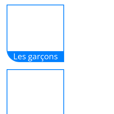
Le travail des élèves du
collège François Rabelais
de Metz. (Classe de 5ème
de Mme Delphine Bato
en mai 2017).
Les garçons
Une chanson écrite par
les filles de la classe de
5ème (2016/2017) de S.
Troly (Collège E. Zola -
69220)