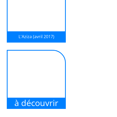
L'Aziza (avril 2017)
Les élèves de 5ème2, portés par
leur professeur de Lettres
(Sandrine Troly) et leur professeur
d'Education musicale (Camille
Pialoux), nous livrent une
merveilleuse histoire d'amour,
très inspirée...
à découvrir