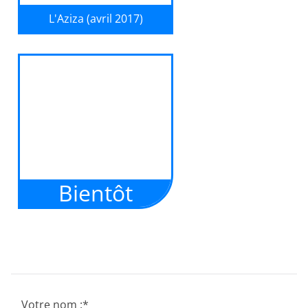
L'Aziza (avril 2017)
Les élèves de 5ème2, portés par
leur professeur de Lettres
(Sandrine Troly) et leur professeur
d'Education musicale (Camille
Pialoux), nous livrent une
merveilleuse histoire d'amour,
très inspirée...
Bientôt
Le travail des élèves d'un
nouvel établissement
scolaire. Peut-être le
vôtre?
Votre nom :
*