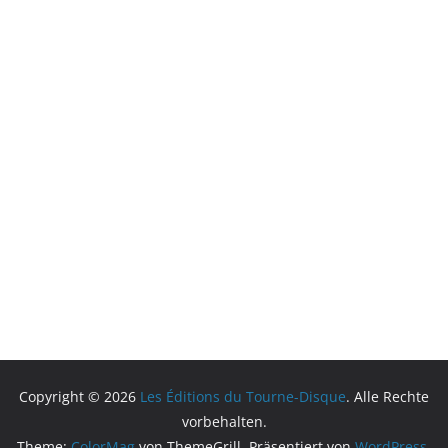
Copyright © 2026
Les Éditions du Tourne-Disque
. Alle Rechte
vorbehalten.
Theme:
ColorMag
von ThemeGrill. Präsentiert von
WordPress
.