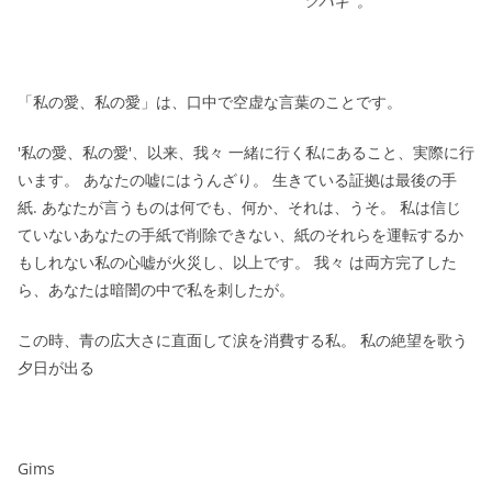
ツバキ '。
「私の愛、私の愛」は、口中で空虚な言葉のことです。
'私の愛、私の愛'、以来、我々 一緒に行く私にあること、実際に行
います。 あなたの嘘にはうんざり。 生きている証拠は最後の手
紙. あなたが言うものは何でも、何か、それは、うそ。 私は信じ
ていないあなたの手紙で削除できない、紙のそれらを運転するか
もしれない私の心嘘が火災し、以上です。 我々 は両方完了した
ら、あなたは暗闇の中で私を刺したが。
この時、青の広大さに直面して涙を消費する私。 私の絶望を歌う
夕日が出る
Gims