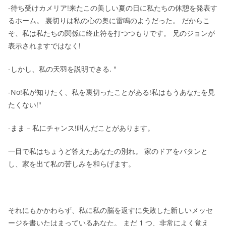
-待ち受けカメリア!来たこの美しい夏の日に私たちの休憩を発表す
るホーム。 裏切りは私の心の奥に雷鳴のようだった。 だからこ
そ、私は私たちの関係に終止符を打つつもりです。 兄のジョンが
表示されますではなく!
-しかし、私の天羽を説明できる. "
-No!私が知りたく、私を裏切ったことがある!私はもうあなたを見
たくない!"
-まま – 私にチャンス!叫んだことがあります。
一目で私はちょうど答えたあなたの別れ。 家のドアをバタンと
し、家を出て私の苦しみを和らげます。
それにもかかわらず、私に私の脳を返すに失敗した新しいメッセ
ージを書いたはまっているあなた。 まだ 1 つ、非常によく覚え