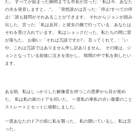
た。 すべてが始まった瞬間までも市長が言った:「私は今、あなた
の夫を発音しますと。."。 「突然誰かは言った:「停止!すべての停
止!「誰も疑問がそれあることができます。 それからジョンが踏み
出した、言った:「私は反対」と彼女の腕で行っている、あなたは
それを受け入れています。 私はショックだった、私たちの間に雷
が落ちた。 お願い:「それは冗談ですか?」 言ってくれて、:「い
や、これは冗談ではありません申し訳ありません。 その後は、ジ
ョンとなっている前後に泣きを溶かし。 暗闇の中で私を刺したい
ます。
ある朝、私はしっかりした解像度を持つこの悪夢から目が覚め
た。 私は私の家のドアを叩いた。 一度私の車私の古い最愛のこと
ストレートとセットに移動しました。
一度あなたのドアの前に私を襲った。 私の開いているし、私は言
った。