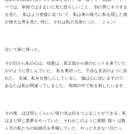
ーでは、単独ではままいた見た恐ろしいこと。 別の男にキスする
を見た。 私はより密接に近づいて、私は車の後ろに私を隠した彼
が偉大な男を見た. 特に、それは私の兄弟だった、: ジョン!
泣いて家に帰った。
その日から私の心は、稲妻は、真正面から彼のヒットを来ていた
かのように苦しんでいた。 私を裏切った、下品な支店のように折
れた。 全滅、私を台無しにしているし、脳は心に従いますので、
あなたは私が間違ってしました。 暗闇の中で私を刺したいます。
その後、ほぼ同じくらいに寝た頃は目をつぶることができる、私
はまだ同じ悪夢をやっていた、それがこのように展開: 我々 は数
ヶ月の私たちの結婚式を準備していた、やっと大きな一日だっ