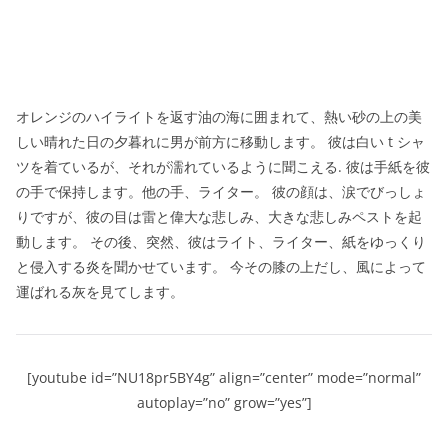
オレンジのハイライトを返す油の海に囲まれて、熱い砂の上の美
しい晴れた日の夕暮れに男が前方に移動します。 彼は白い t シャ
ツを着ているが、それが濡れているように聞こえる. 彼は手紙を彼
の手で保持します。他の手、ライター。 彼の顔は、涙でびっしょ
りですが、彼の目は雷と偉大な悲しみ、大きな悲しみペストを起
動します。 その後、突然、彼はライト、ライター、紙をゆっくり
と侵入する炎を聞かせています。 今その膝の上だし、風によって
運ばれる灰を見てします。
[youtube id=”NU18pr5BY4g” align=”center” mode=”normal”
autoplay=”no” grow=”yes”]