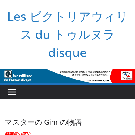
コ
Les ビクトリアウィリ
ン
テ
ン
ス du トゥルヌラ
ツ
へ
disque
ス
キ
ッ
プ
マスターの Gim の物語
陪審員の評決: