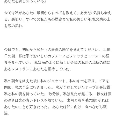
あなたを愛し知っている」
今では私があなたに最初からすべてを教えて、必要な: 気持ち会え
る、裏切り、すべての私たちの歴史まで私の美しい年.私の肩の上
を涙の流れ.
今日でも、初めから私たちの最高の瞬間を覚えてください。 土曜
日の朝、私は手でおいしいカプチーノとヌテッラとトーストの昼
食を食べていた。 私は海のように新しい会場の私達の場所の端に
あるレストランにあなたを招待していた。
私の朝食を終えた後に私のジャケット、私のキーを取り、ドアを
閉め、私の予定に行きました。 私が予約していたテーブルを設置
私と私の妻を待っていた。 数分後、私は見たが起こる。 彼女は膝
の深さは光の青いドレスを着ていた。 出向と巻き毛の髪: それは
あなたのことが好きだった。 あなたは私に向け、食べながら議
論。