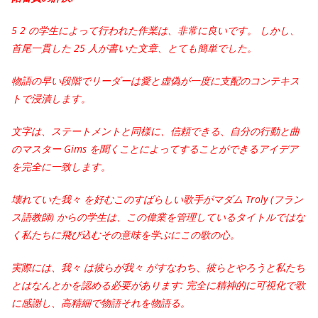
5 2 の学生によって行われた作業は、非常に良いです。 しかし、
首尾一貫した 25 人が書いた文章、とても簡単でした。
物語の早い段階でリーダーは愛と虚偽が一度に支配のコンテキス
トで浸漬します。
文字は、ステートメントと同様に、信頼できる、自分の行動と曲
のマスター Gims を聞くことによってすることができるアイデア
を完全に一致します。
壊れていた我々 を好むこのすばらしい歌手がマダム Troly (フラン
ス語教師) からの学生は、この偉業を管理しているタイトルではな
く私たちに飛び込むその意味を学ぶにこの歌の心。
実際には、我々 は彼らが我々 がすなわち、彼らとやろうと私たち
とはなんとかを認める必要があります: 完全に精神的に可視化で歌
に感謝し、高精細で物語それを物語る。